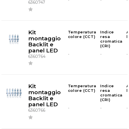
6360747
Kit
Temperatura
Indice
A
colore (CCT)
resa
montaggio
cromatica
Backlit e
(CRI)
panel LED
-
-
-
6360764
Kit
Temperatura
Indice
A
colore (CCT)
resa
montaggio
cromatica
Backlit e
(CRI)
panel LED
-
-
-
6360766