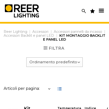
Skip
to
content
Reer Lighting
|
Accessori
|
Accessori pannelli da incasso
|
Accessori Backlit e panel LED
|
KIT MONTAGGIO BACKLIT
E PANEL LED
FILTRA
Articoli per pagina:
Kit
Temperatura
Indice
A