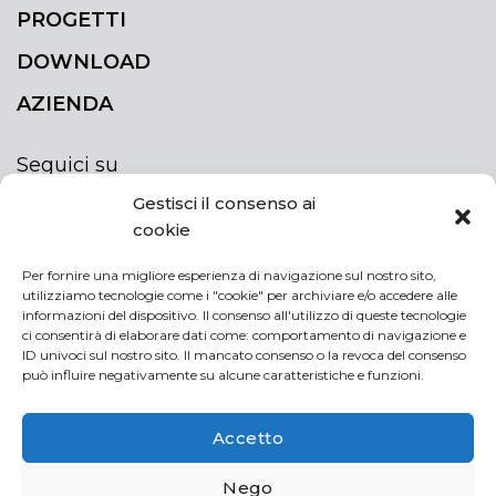
PROGETTI
DOWNLOAD
AZIENDA
Seguici su
Gestisci il consenso ai
cookie
Per fornire una migliore esperienza di navigazione sul nostro sito,
utilizziamo tecnologie come i "cookie" per archiviare e/o accedere alle
ISCRIVITI ALLA NEWSLETTER
informazioni del dispositivo. Il consenso all'utilizzo di queste tecnologie
Rimani sempre aggiornato iscrivendoti alla
ci consentirà di elaborare dati come: comportamento di navigazione e
ID univoci sul nostro sito. Il mancato consenso o la revoca del consenso
newsletter
può influire negativamente su alcune caratteristiche e funzioni.
NEWSLETTER
If
Accetto
you
are
Acconsento al trattamento dei miei dati personali
Nego