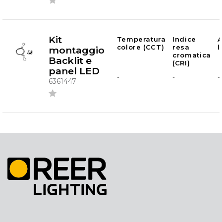
Kit
Temperatura
Indice
A
colore (CCT)
resa
montaggio
cromatica
Backlit e
(CRI)
panel LED
-
-
-
6361447