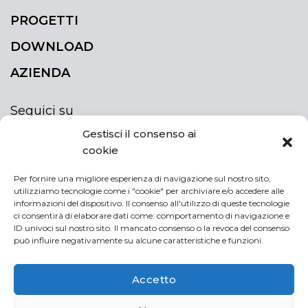
PROGETTI
DOWNLOAD
AZIENDA
Seguici su
Gestisci il consenso ai
cookie
Per fornire una migliore esperienza di navigazione sul nostro sito,
utilizziamo tecnologie come i "cookie" per archiviare e/o accedere alle
ISCRIVITI ALLA NEWSLETTER
informazioni del dispositivo. Il consenso all'utilizzo di queste tecnologie
Rimani sempre aggiornato iscrivendoti alla
ci consentirà di elaborare dati come: comportamento di navigazione e
ID univoci sul nostro sito. Il mancato consenso o la revoca del consenso
newsletter
può influire negativamente su alcune caratteristiche e funzioni.
NEWSLETTER
If
Accetto
you
are
Acconsento al trattamento dei miei dati personali