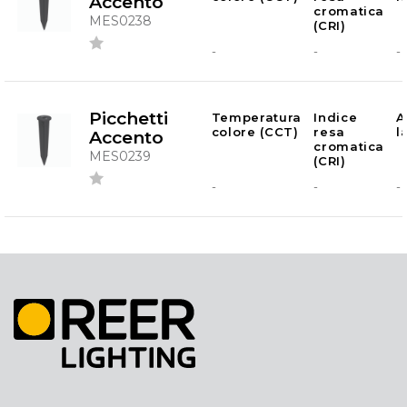
Accento
cromatica
MES0238
(CRI)
-
-
-
Picchetti
Temperatura
Indice
A
colore (CCT)
resa
l
Accento
cromatica
MES0239
(CRI)
-
-
-