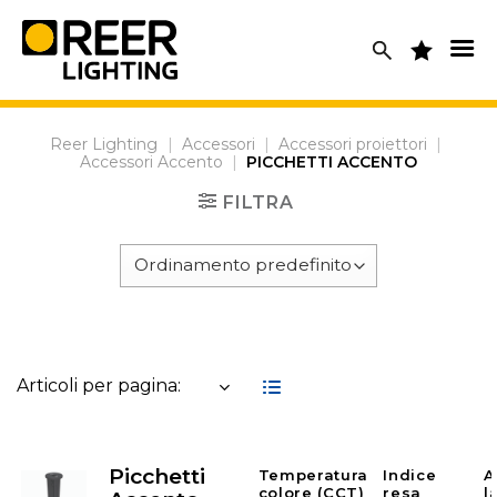
Skip
to
content
Reer Lighting
|
Accessori
|
Accessori proiettori
|
Accessori Accento
|
PICCHETTI ACCENTO
FILTRA
Articoli per pagina:
Picchetti
Temperatura
Indice
A
colore (CCT)
resa
l