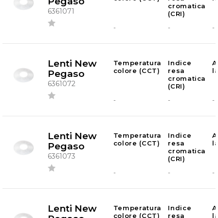
Pegaso
cromatica
6361071
(CRI)
-
-
-
Lenti New
Temperatura
Indice
A
colore (CCT)
resa
l
Pegaso
cromatica
6361072
(CRI)
-
-
-
Lenti New
Temperatura
Indice
A
colore (CCT)
resa
l
Pegaso
cromatica
6361073
(CRI)
-
-
-
Lenti New
Temperatura
Indice
A
colore (CCT)
resa
l