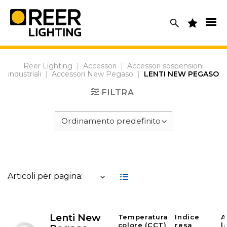
Skip
to
content
Reer Lighting
|
Accessori
|
Accessori sospensioni
industriali
|
Accessori New Pegaso
|
LENTI NEW PEGASO
FILTRA
Articoli per pagina:
Lenti New
Temperatura
Indice
A
colore (CCT)
resa
l