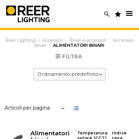
Skip
to
content
Reer Lighting
|
Accessori
|
Binari e accessori
|
Accessori
binari
|
ALIMENTATORI BINARI
FILTRA
Articoli per pagina:
Alimentatori
Temperatura
Indice
colore (CCT)
resa