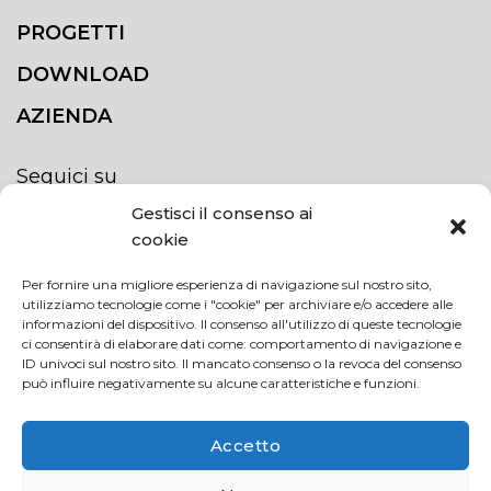
PROGETTI
DOWNLOAD
AZIENDA
Seguici su
Gestisci il consenso ai
cookie
Per fornire una migliore esperienza di navigazione sul nostro sito,
utilizziamo tecnologie come i "cookie" per archiviare e/o accedere alle
ISCRIVITI ALLA NEWSLETTER
informazioni del dispositivo. Il consenso all'utilizzo di queste tecnologie
Rimani sempre aggiornato iscrivendoti alla
ci consentirà di elaborare dati come: comportamento di navigazione e
ID univoci sul nostro sito. Il mancato consenso o la revoca del consenso
newsletter
può influire negativamente su alcune caratteristiche e funzioni.
NEWSLETTER
If
Accetto
you
are
Acconsento al trattamento dei miei dati personali