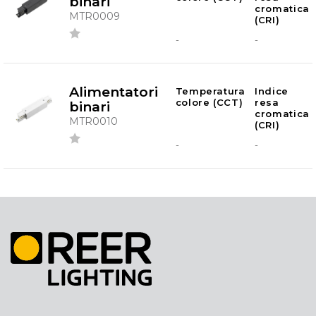
binari
cromatica
MTR0009
(CRI)
-
-
Alimentatori
Temperatura
Indice
colore (CCT)
resa
binari
cromatica
MTR0010
(CRI)
-
-