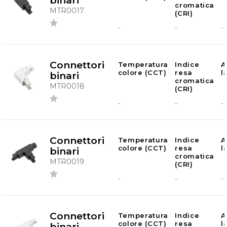
binari
cromatica
MTR0017
(CRI)
-
-
-
Connettori
Temperatura
Indice
A
colore (CCT)
resa
l
binari
cromatica
MTR0018
(CRI)
-
-
-
Connettori
Temperatura
Indice
A
colore (CCT)
resa
l
binari
cromatica
MTR0019
(CRI)
-
-
-
Connettori
Temperatura
Indice
A
colore (CCT)
resa
l
binari