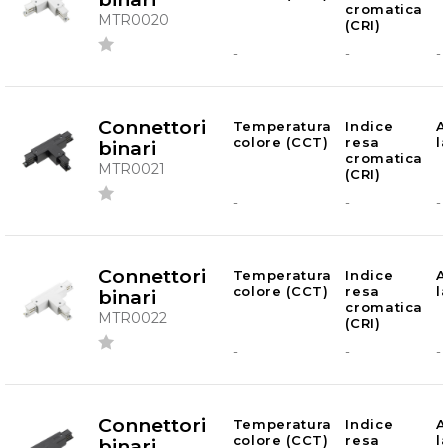
cromatica
MTR0020
(CRI)
-
-
-
Connettori
Temperatura
Indice
A
colore (CCT)
resa
l
binari
cromatica
MTR0021
(CRI)
-
-
-
Connettori
Temperatura
Indice
A
colore (CCT)
resa
l
binari
cromatica
MTR0022
(CRI)
-
-
-
Connettori
Temperatura
Indice
A
colore (CCT)
resa
l
binari