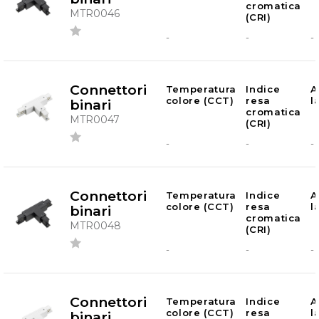
cromatica
MTR0046
(CRI)
-
-
-
Connettori
Temperatura
Indice
A
colore (CCT)
resa
l
binari
cromatica
MTR0047
(CRI)
-
-
-
Connettori
Temperatura
Indice
A
colore (CCT)
resa
l
binari
cromatica
MTR0048
(CRI)
-
-
-
Connettori
Temperatura
Indice
A
colore (CCT)
resa
l
binari