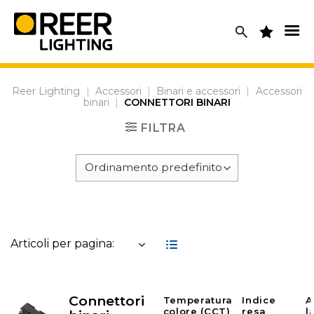
Skip
to
content
Reer Lighting
|
Accessori
|
Binari e accessori
|
Accessori
binari
|
CONNETTORI BINARI
FILTRA
Articoli per pagina:
Connettori
Temperatura
Indice
A
colore (CCT)
resa
l