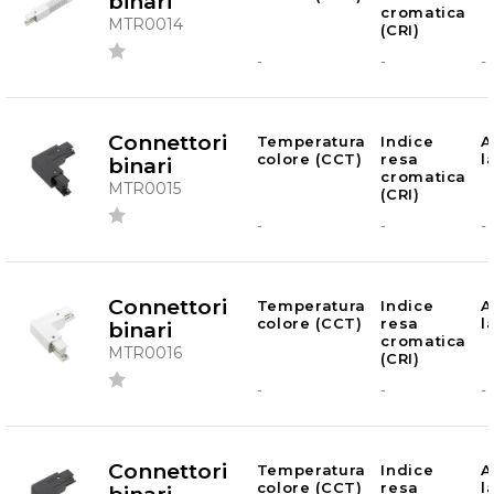
binari
cromatica
MTR0014
(CRI)
-
-
-
Connettori
Temperatura
Indice
A
colore (CCT)
resa
l
binari
cromatica
MTR0015
(CRI)
-
-
-
Connettori
Temperatura
Indice
A
colore (CCT)
resa
l
binari
cromatica
MTR0016
(CRI)
-
-
-
Connettori
Temperatura
Indice
A
colore (CCT)
resa
l