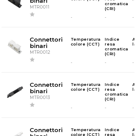
binari
cromatica
MTR0011
(CRI)
-
-
-
Connettori
Temperatura
Indice
A
colore (CCT)
resa
l
binari
cromatica
MTR0012
(CRI)
-
-
-
Connettori
Temperatura
Indice
A
colore (CCT)
resa
l
binari
cromatica
MTR0013
(CRI)
-
-
-
Connettori
Temperatura
Indice
A
colore (CCT)
resa
l