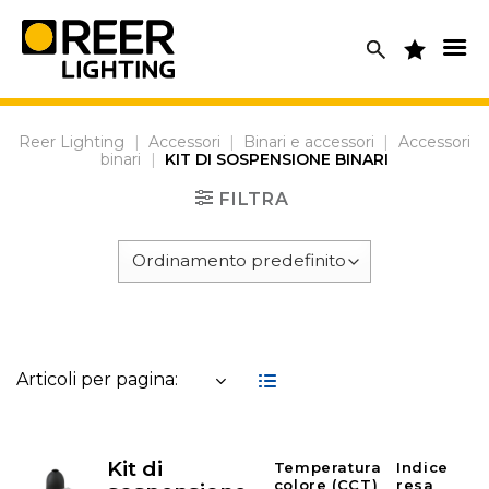
Skip
to
content
Reer Lighting
|
Accessori
|
Binari e accessori
|
Accessori
binari
|
KIT DI SOSPENSIONE BINARI
FILTRA
Articoli per pagina:
Kit di
Temperatura
Indice
colore (CCT)
resa