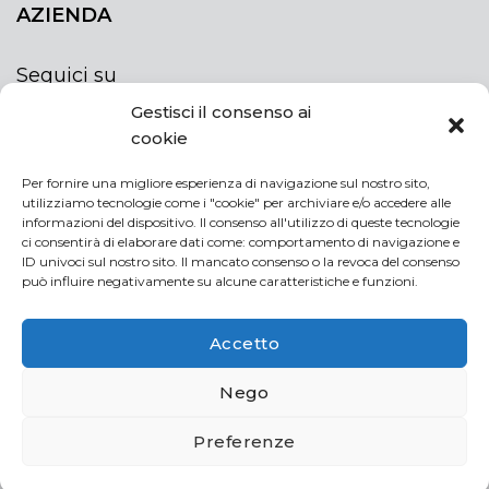
AZIENDA
Seguici su
Gestisci il consenso ai
cookie
Per fornire una migliore esperienza di navigazione sul nostro sito,
utilizziamo tecnologie come i "cookie" per archiviare e/o accedere alle
ISCRIVITI ALLA NEWSLETTER
informazioni del dispositivo. Il consenso all'utilizzo di queste tecnologie
Rimani sempre aggiornato iscrivendoti alla
ci consentirà di elaborare dati come: comportamento di navigazione e
ID univoci sul nostro sito. Il mancato consenso o la revoca del consenso
newsletter
può influire negativamente su alcune caratteristiche e funzioni.
NEWSLETTER
If
Accetto
you
are
Acconsento al trattamento dei miei dati personali
Nego
human,
leave
Preferenze
this
field