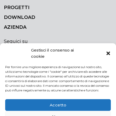
PROGETTI
DOWNLOAD
AZIENDA
Seguici su
Gestisci il consenso ai
cookie
Per fornire una migliore esperienza di navigazione sul nostro sito,
utilizziamo tecnologie come i "cookie" per archiviare e/o accedere alle
ISCRIVITI ALLA NEWSLETTER
informazioni del dispositivo. Il consenso all'utilizzo di queste tecnologie
Rimani sempre aggiornato iscrivendoti alla
ci consentirà di elaborare dati come: comportamento di navigazione e
ID univoci sul nostro sito. Il mancato consenso o la revoca del consenso
newsletter
può influire negativamente su alcune caratteristiche e funzioni.
NEWSLETTER
If
Accetto
you
are
Acconsento al trattamento dei miei dati personali