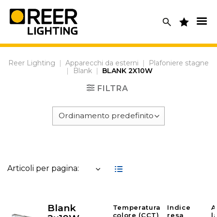
Skip
to
content
Reer Lighting
|
Apparecchi da esterni
|
Plafoniere stagne
|
Blank
|
BLANK 2X10W
FILTRA
Articoli per pagina:
Blank
Temperatura
Indice
A
colore (CCT)
resa
l