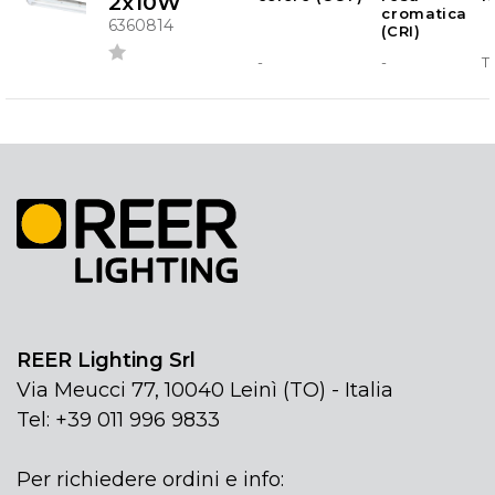
2x10W
cromatica
6360814
(CRI)
-
-
T
REER Lighting Srl
Via Meucci 77, 10040 Leinì (TO) - Italia
Tel: +39 011 996 9833
Per richiedere ordini e info: