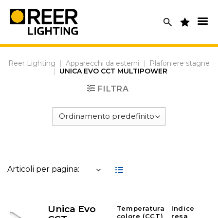
Skip
to
content
Reer Lighting
|
Apparecchi da esterni
|
Plafoniere stagne
|
UNICA EVO CCT MULTIPOWER
FILTRA
Articoli per pagina:
Unica Evo
Temperatura
Indice
colore (CCT)
resa