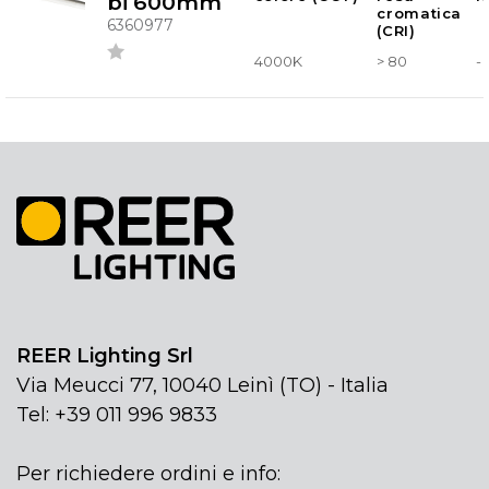
bi 600mm
cromatica
6360977
(CRI)
4000K
> 80
-
REER Lighting Srl
Via Meucci 77, 10040 Leinì (TO) - Italia
Tel: +39 011 996 9833
Per richiedere ordini e info: