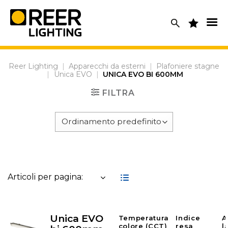
Skip
to
content
Reer Lighting
|
Apparecchi da esterni
|
Plafoniere stagne
|
Unica EVO
|
UNICA EVO BI 600MM
FILTRA
Articoli per pagina:
Unica EVO
Temperatura
Indice
A
colore (CCT)
resa
l