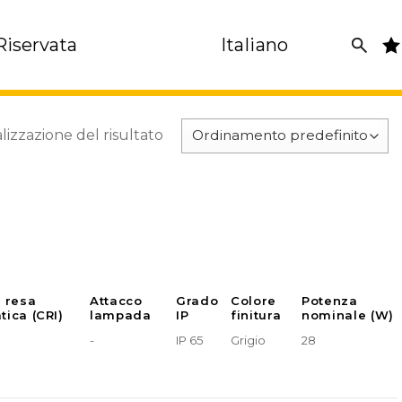
Riservata
Italiano
lizzazione del risultato
e resa
Attacco
Grado
Colore
Potenza
tica (CRI)
lampada
IP
finitura
nominale (W)
-
IP 65
Grigio
28