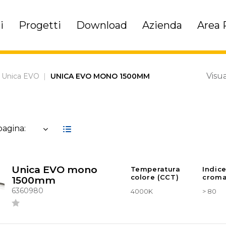
i
Progetti
Download
Azienda
Area 
Visua
Unica EVO
|
UNICA EVO MONO 1500MM
 pagina:
Unica EVO mono
Temperatura
Indic
colore (CCT)
croma
1500mm
6360980
4000K
> 80