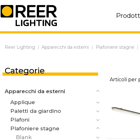
Skip
to
Prodott
content
Reer Lighting
|
Apparecchi da esterni
|
Plafoniere stagne
|
Categorie
Articoli per
Apparecchi da esterni
Applique
Paletti da giardino
Plafoni
Plafoniere stagne
Blank