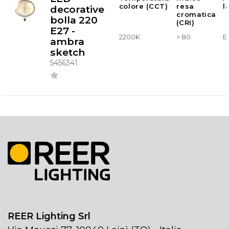
colore (CCT)
resa
l
decorative
cromatica
bolla 220
(CRI)
E27 -
2200K
> 80
E
ambra
sketch
5456341
REER Lighting Srl