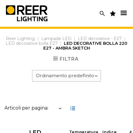
Skip
to
content
Reer Lighting
|
Lampade LED
|
LED decorative - E27
|
LED decorative bolla E27
|
LED DECORATIVE BOLLA 220
E27 - AMBRA SKETCH
FILTRA
Articoli per pagina:
LED
Temperatura
Indice
A