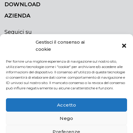
DOWNLOAD
AZIENDA
Seguici su
Gestisci il consenso ai
cookie
Per fornire una migliore esperienza di navigazione sul nostro sito,
utilizziamo tecnologie come i "cookie" per archiviare e/o accedere alle
ISCRIVITI ALLA NEWSLETTER
informazioni del dispositivo. Il consenso all'utilizzo di queste tecnologie
Rimani sempre aggiornato iscrivendoti alla
ci consentirà di elaborare dati come: comportamento di navigazione e
ID univoci sul nostro sito. Il mancato consenso o la revoca del consenso
newsletter
può influire negativamente su alcune caratteristiche e funzioni.
NEWSLETTER
If
Accetto
you
are
Acconsento al trattamento dei miei dati personali
Nego
human,
leave
Preferenze