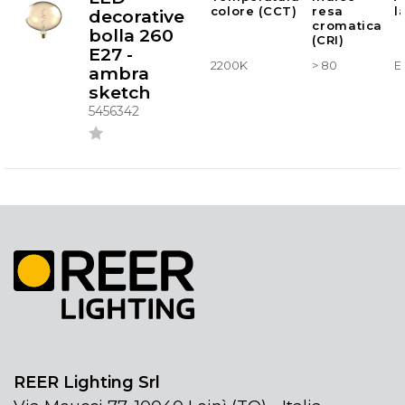
colore (CCT)
resa
l
decorative
cromatica
bolla 260
(CRI)
E27 -
2200K
> 80
E
ambra
sketch
5456342
REER Lighting Srl