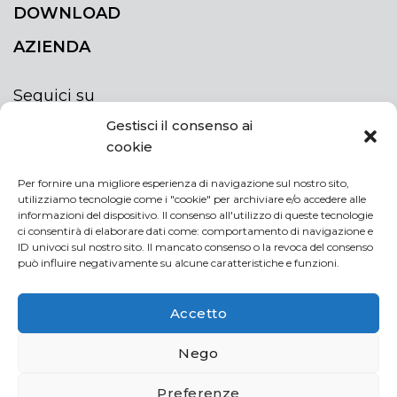
DOWNLOAD
AZIENDA
Seguici su
Gestisci il consenso ai
cookie
Per fornire una migliore esperienza di navigazione sul nostro sito,
utilizziamo tecnologie come i "cookie" per archiviare e/o accedere alle
ISCRIVITI ALLA NEWSLETTER
informazioni del dispositivo. Il consenso all'utilizzo di queste tecnologie
Rimani sempre aggiornato iscrivendoti alla
ci consentirà di elaborare dati come: comportamento di navigazione e
ID univoci sul nostro sito. Il mancato consenso o la revoca del consenso
newsletter
può influire negativamente su alcune caratteristiche e funzioni.
NEWSLETTER
If
Accetto
you
are
Acconsento al trattamento dei miei dati personali
Nego
human,
leave
Preferenze