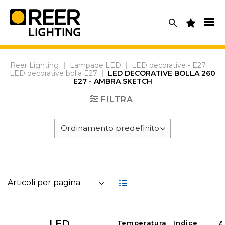
Skip
to
content
Reer Lighting
|
Lampade LED
|
LED decorative - E27
|
LED decorative bolla E27
|
LED DECORATIVE BOLLA 260
E27 - AMBRA SKETCH
FILTRA
Articoli per pagina:
LED
Temperatura
Indice
A