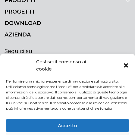
PRODOTTI
PROGETTI
DOWNLOAD
AZIENDA
Seguici su
Gestisci il consenso ai
cookie
Per fornire una migliore esperienza di navigazione sul nostro sito,
utilizziamo tecnologie come i "cookie" per archiviare e/o accedere alle
ISCRIVITI ALLA NEWSLETTER
informazioni del dispositivo. Il consenso all'utilizzo di queste tecnologie
Rimani sempre aggiornato iscrivendoti alla
ci consentirà di elaborare dati come: comportamento di navigazione e
ID univoci sul nostro sito. Il mancato consenso o la revoca del consenso
newsletter
può influire negativamente su alcune caratteristiche e funzioni.
NEWSLETTER
If
Accetto
you