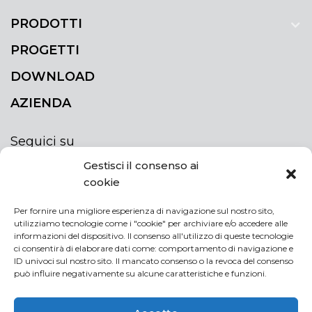
PRODOTTI
PROGETTI
DOWNLOAD
AZIENDA
Seguici su
Gestisci il consenso ai
cookie
Per fornire una migliore esperienza di navigazione sul nostro sito,
utilizziamo tecnologie come i "cookie" per archiviare e/o accedere alle
ISCRIVITI ALLA NEWSLETTER
informazioni del dispositivo. Il consenso all'utilizzo di queste tecnologie
Rimani sempre aggiornato iscrivendoti alla
ci consentirà di elaborare dati come: comportamento di navigazione e
ID univoci sul nostro sito. Il mancato consenso o la revoca del consenso
newsletter
può influire negativamente su alcune caratteristiche e funzioni.
NEWSLETTER
If