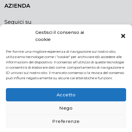
AZIENDA
Seguici su
Gestisci il consenso ai
cookie
Per fornire una migliore esperienza di navigazione sul nostro sito,
utilizziamo tecnologie come i "cookie" per archiviare e/o accedere alle
ISCRIVITI ALLA NEWSLETTER
informazioni del dispositivo. Il consenso all'utilizzo di queste tecnologie
Rimani sempre aggiornato iscrivendoti alla
ci consentirà di elaborare dati come: comportamento di navigazione e
ID univoci sul nostro sito. Il mancato consenso o la revoca del consenso
newsletter
può influire negativamente su alcune caratteristiche e funzioni.
NEWSLETTER
If
Accetto
you
are
Acconsento al trattamento dei miei dati personali
Nego
human,
leave
Preferenze
this