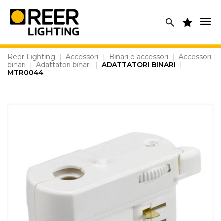
Skip
to
content
Reer Lighting
|
Accessori
|
Binari e accessori
|
Accessori
binari
|
Adattatori binari
|
ADATTATORI BINARI
|
MTR0044