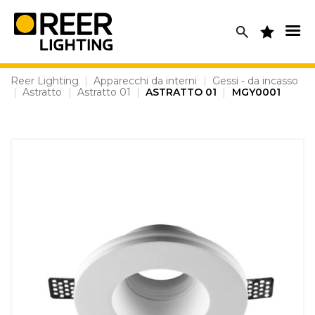
Skip
to
content
Reer Lighting
|
Apparecchi da interni
|
Gessi - da incasso
|
Astratto
|
Astratto 01
|
ASTRATTO 01
|
MGY0001