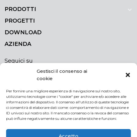
PRODOTTI
PROGETTI
DOWNLOAD
AZIENDA
Seguici su
Gestisci il consenso ai
cookie
Per fornire una migliore esperienza di navigazione sul nostro sito,
utilizziamo tecnologie come i "cookie" per archiviare e/o accedere alle
ISCRIVITI ALLA NEWSLETTER
informazioni del dispositivo. Il consenso all'utilizzo di queste tecnologie
Rimani sempre aggiornato iscrivendoti alla
ci consentirà di elaborare dati come: comportamento di navigazione e
ID univoci sul nostro sito. Il mancato consenso o la revoca del consenso
newsletter
può influire negativamente su alcune caratteristiche e funzioni.
NEWSLETTER
If
Accetto