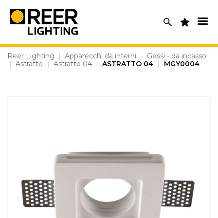
Skip
to
content
Reer Lighting
|
Apparecchi da interni
|
Gessi - da incasso
|
Astratto
|
Astratto 04
|
ASTRATTO 04
|
MGY0004