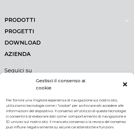
PRODOTTI
PROGETTI
DOWNLOAD
AZIENDA
Seguici su
Gestisci il consenso ai
cookie
Per fornire una migliore esperienza di navigazione sul nostro sito,
utilizziamo tecnologie come i "cookie" per archiviare e/o accedere alle
ISCRIVITI ALLA NEWSLETTER
informazioni del dispositivo. Il consenso all'utilizzo di queste tecnologie
Rimani sempre aggiornato iscrivendoti alla
ci consentirà di elaborare dati come: comportamento di navigazione e
ID univoci sul nostro sito. Il mancato consenso o la revoca del consenso
newsletter
può influire negativamente su alcune caratteristiche e funzioni.