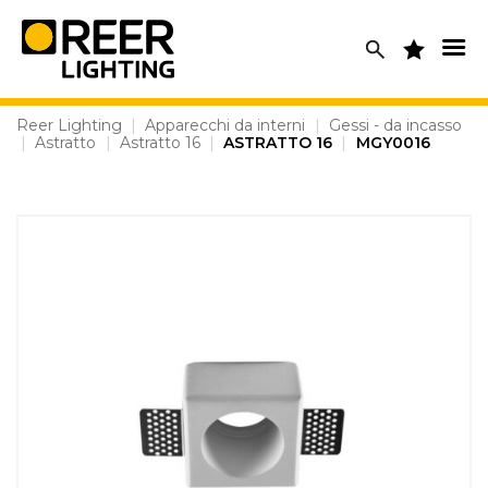
Skip
to
content
Reer Lighting
|
Apparecchi da interni
|
Gessi - da incasso
|
Astratto
|
Astratto 16
|
ASTRATTO 16
|
MGY0016