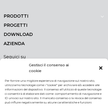
PRODOTTI
PROGETTI
DOWNLOAD
AZIENDA
Seguici su
Gestisci il consenso ai
cookie
Per fornire una migliore esperienza di navigazione sul nostro sito,
utilizziamo tecnologie come i "cookie" per archiviare e/o accedere alle
ISCRIVITI ALLA NEWSLETTER
informazioni del dispositivo. Il consenso all'utilizzo di queste tecnologie
Rimani sempre aggiornato iscrivendoti alla
ci consentirà di elaborare dati come: comportamento di navigazione e
ID univoci sul nostro sito. Il mancato consenso o la revoca del consenso
newsletter
può influire negativamente su alcune caratteristiche e funzioni.