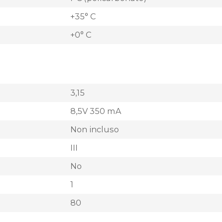
+35° C
+0° C
3,15
8,5V 350 mA
Non incluso
III
No
1
80