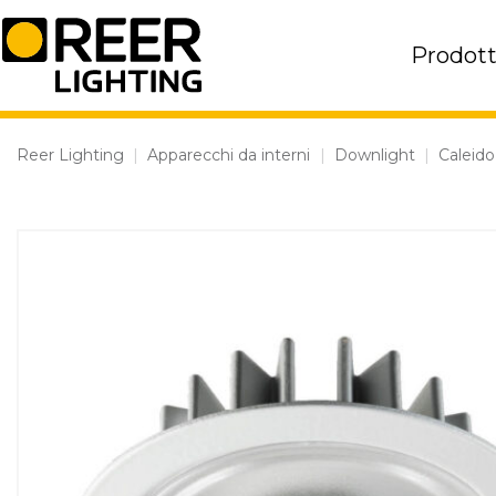
Skip
to
Prodott
content
Reer Lighting
|
Apparecchi da interni
|
Downlight
|
Caleido