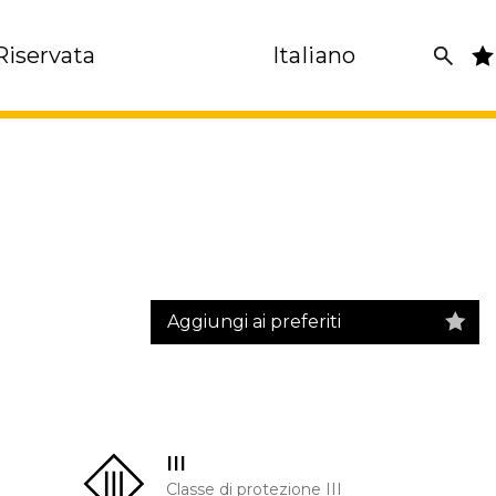
Riservata
Italiano
Aggiungi ai preferiti
III
Classe di protezione III