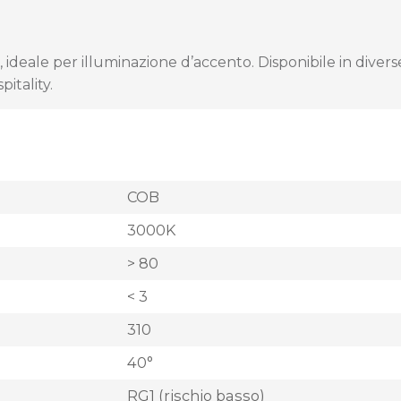
eale per illuminazione d’accento. Disponibile in diverse f
pitality.
COB
3000K
> 80
< 3
310
40°
RG1 (rischio basso)