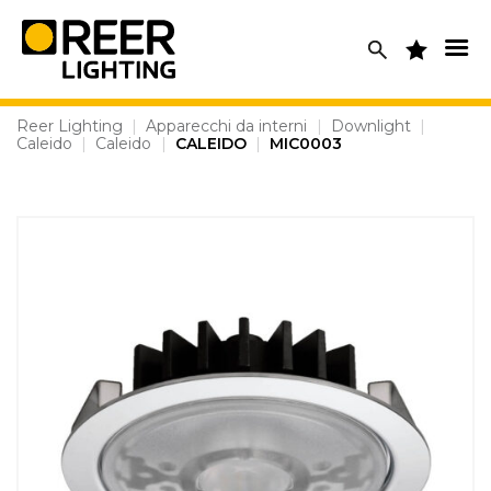
Skip
to
content
Reer Lighting
|
Apparecchi da interni
|
Downlight
|
Caleido
|
Caleido
|
CALEIDO
|
MIC0003