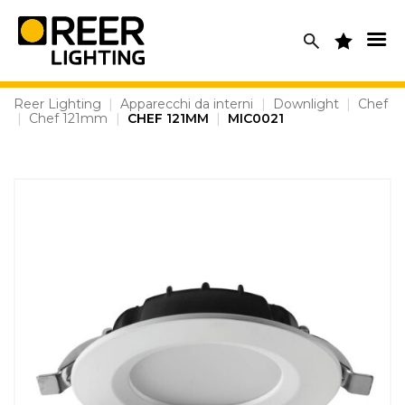
Skip
to
content
Reer Lighting
|
Apparecchi da interni
|
Downlight
|
Chef
|
Chef 121mm
|
CHEF 121MM
|
MIC0021