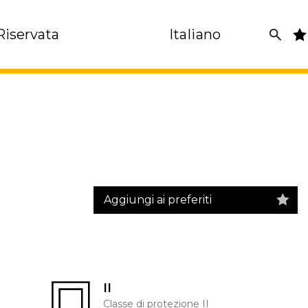
Riservata
Italiano
Aggiungi ai preferiti
II
Classe di protezione II