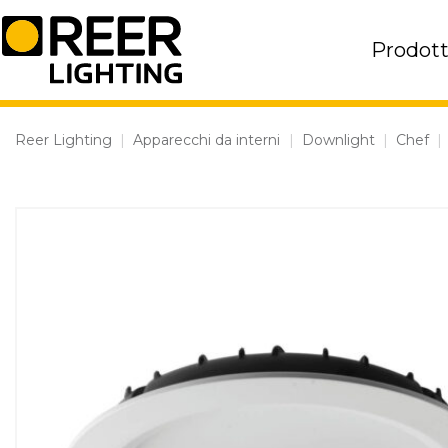
Skip
to
Prodott
content
Reer Lighting
|
Apparecchi da interni
|
Downlight
|
Chef
|