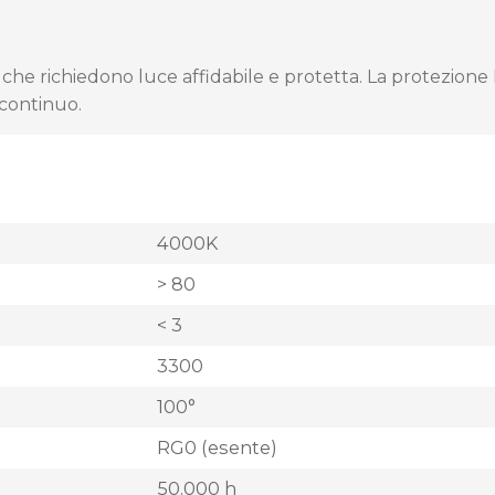
e richiedono luce affidabile e protetta. La protezione IP
continuo.
4000K
> 80
< 3
3300
100°
RG0 (esente)
50.000 h