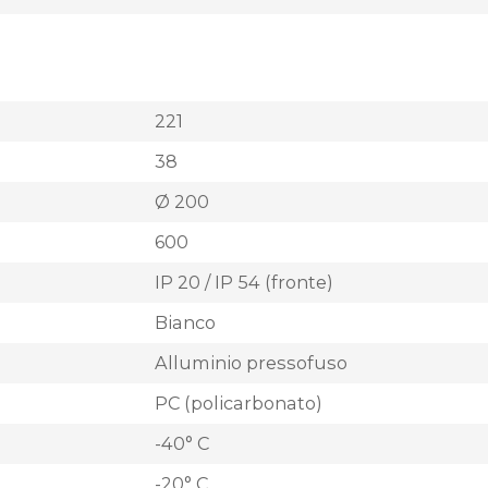
221
38
Ø 200
600
IP 20 / IP 54 (fronte)
Bianco
Alluminio pressofuso
PC (policarbonato)
-40° C
-20° C