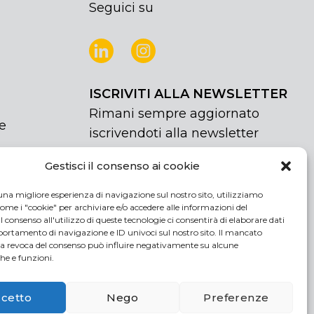
Seguici su
ISCRIVITI ALLA NEWSLETTER
Rimani sempre aggiornato
e
iscrivendoti alla newsletter
Gestisci il consenso ai cookie
NEWSLETTER
If
Iscriviti
you
una migliore esperienza di navigazione sul nostro sito, utilizziamo
are
Acconsento al trattamento dei miei
ome i "cookie" per archiviare e/o accedere alle informazioni del
human,
 Il consenso all'utilizzo di queste tecnologie ci consentirà di elaborare dati
dati personali
rtamento di navigazione e ID univoci sul nostro sito. Il mancato
leave
la revoca del consenso può influire negativamente su alcune
this
che e funzioni.
field
blank.
cetto
Nego
Preferenze