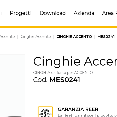
i
Progetti
Download
Azienda
Area 
 Accento
|
Cinghie Accento
|
CINGHIE ACCENTO
|
MES0241
Cinghie Acce
CINGHIA da fusto per ACCENTO
Cod.
MES0241
GARANZIA REER
La ReeR garantisce il prodotto p