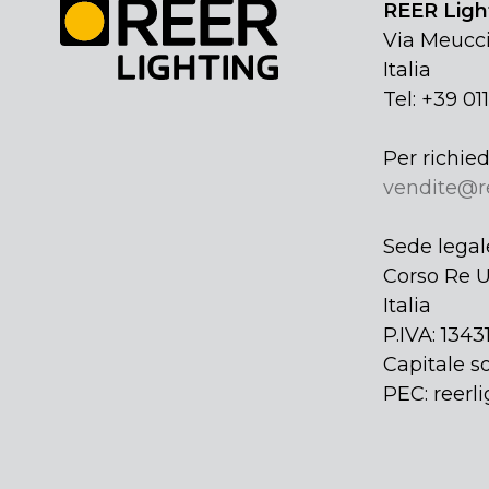
REER Light
Via Meucci
Italia
Tel: +39 01
Per richied
vendite@r
Sede legal
Corso Re U
Italia
P.IVA: 134
Capitale so
PEC: reerli