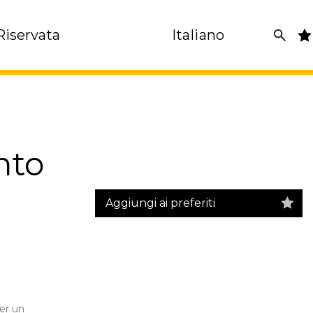
Riservata
Italiano
nto
Aggiungi ai preferiti
er un