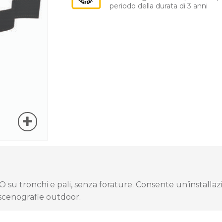
periodo della durata di 3 anni
O su tronchi e pali, senza forature. Consente un’installaz
 scenografie outdoor.