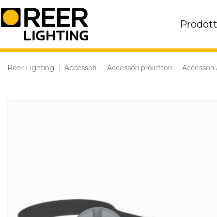
Skip
to
Prodott
content
Reer Lighting
|
Accessori
|
Accessori proiettori
|
Accessori