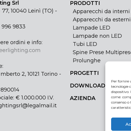
ing Srl
PRODOTTI
 77, 10040 Leinì (TO) -
Apparecchi da interni
Apparecchi da esterni
1 996 9833
Lampade LED
Lampade non LED
ere ordini e info:
Tubi LED
eerlighting.com
Spine Prese Multipres
Prolunghe
e:
PROGETTI
mberto 2, 10121 Torino -
Per fornire 
DOWNLOAD
tecnologie c
31890014
dispositivo.
ciale: € 1.000.000 I.V.
come: compo
AZIENDA
consenso o 
ghtingsrl@legalmail.it
caratteristi
Ac