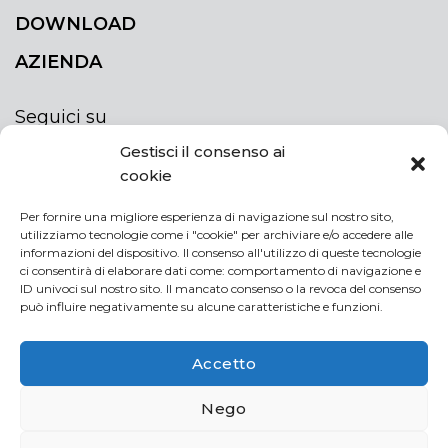
DOWNLOAD
AZIENDA
Seguici su
Gestisci il consenso ai
cookie
Per fornire una migliore esperienza di navigazione sul nostro sito,
utilizziamo tecnologie come i "cookie" per archiviare e/o accedere alle
ISCRIVITI ALLA NEWSLETTER
informazioni del dispositivo. Il consenso all'utilizzo di queste tecnologie
Rimani sempre aggiornato iscrivendoti alla
ci consentirà di elaborare dati come: comportamento di navigazione e
ID univoci sul nostro sito. Il mancato consenso o la revoca del consenso
newsletter
può influire negativamente su alcune caratteristiche e funzioni.
NEWSLETTER
If
Accetto
you
are
Acconsento al trattamento dei miei dati personali
Nego
human,
leave