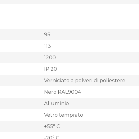
95
113
1200
IP 20
Verniciato a polveri di poliestere
Nero RAL9004
Alluminio
Vetro temprato
+55° C
-20° C