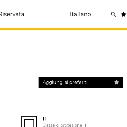
Riservata
Italiano
Aggiungi ai preferiti
II
Classe di protezione II