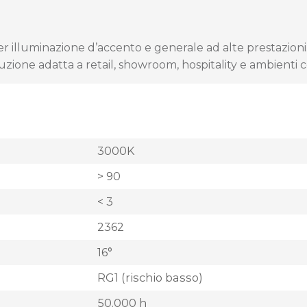
 illuminazione d’accento e generale ad alte prestazioni. D
oluzione adatta a retail, showroom, hospitality e ambient
3000K
> 90
< 3
2362
16°
RG1 (rischio basso)
50.000 h