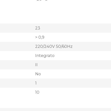
23
> 0,9
220/240V 50/60Hz
Integrato
II
No
1
10