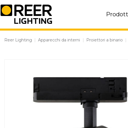
Skip
to
Prodott
content
Reer Lighting
|
Apparecchi da interni
|
Proiettori a binario
|