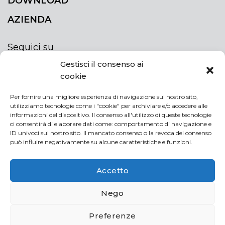
DOWNLOAD
AZIENDA
Seguici su
Gestisci il consenso ai
cookie
Per fornire una migliore esperienza di navigazione sul nostro sito,
utilizziamo tecnologie come i "cookie" per archiviare e/o accedere alle
ISCRIVITI ALLA NEWSLETTER
informazioni del dispositivo. Il consenso all'utilizzo di queste tecnologie
Rimani sempre aggiornato iscrivendoti alla
ci consentirà di elaborare dati come: comportamento di navigazione e
ID univoci sul nostro sito. Il mancato consenso o la revoca del consenso
newsletter
può influire negativamente su alcune caratteristiche e funzioni.
NEWSLETTER
If
Accetto
you
are
Acconsento al trattamento dei miei dati personali
Nego
human,
leave
Preferenze
this