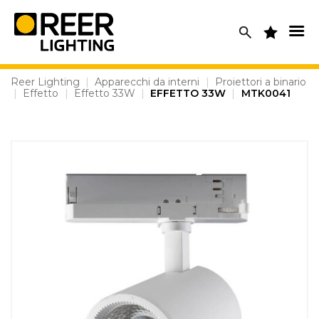
Skip
to
content
Reer Lighting
|
Apparecchi da interni
|
Proiettori a binario
|
Effetto
|
Effetto 33W
|
EFFETTO 33W
|
MTK0041