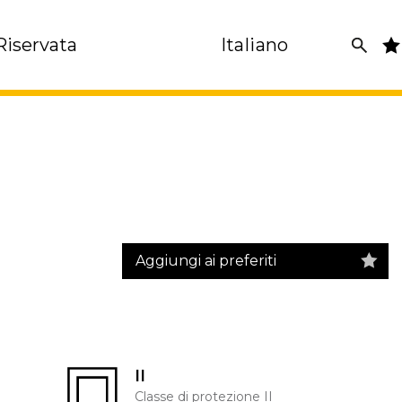
Riservata
Italiano
Aggiungi ai preferiti
II
Classe di protezione II