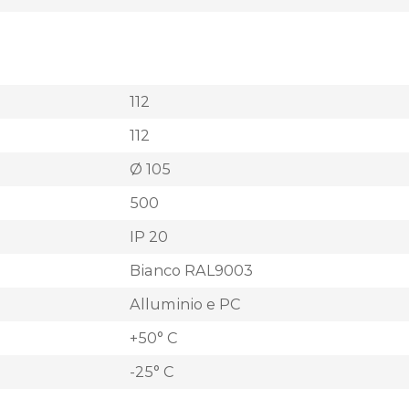
112
112
Ø 105
500
IP 20
Bianco RAL9003
Alluminio e PC
+50° C
-25° C