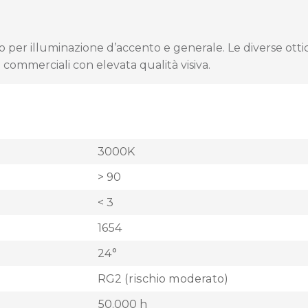
o per illuminazione d’accento e generale. Le diverse ott
i commerciali con elevata qualità visiva.
3000K
> 90
< 3
1654
24°
RG2 (rischio moderato)
50.000 h