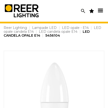
Skip
to
content
Reer Lighting
|
Lampade LED
|
LED opale - E14
|
LED
opale candela E14
|
LED candela opale E14
|
LED
CANDELA OPALE E14
|
5456104