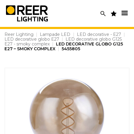
Skip
to
content
Reer Lighting
|
Lampade LED
|
LED decorative - E27
|
LED decorative globo E27
|
LED decorative globo G125
E27 - smoky complex
|
LED DECORATIVE GLOBO G125
E27 – SMOKY COMPLEX
|
5455805