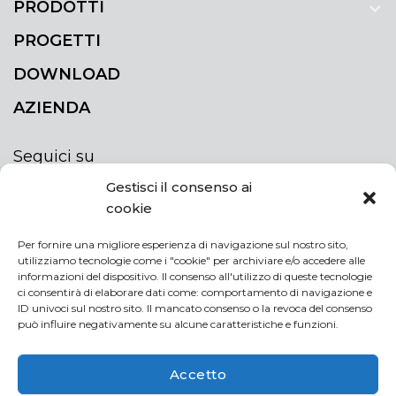
PRODOTTI
PROGETTI
DOWNLOAD
AZIENDA
Seguici su
Gestisci il consenso ai
cookie
Per fornire una migliore esperienza di navigazione sul nostro sito,
utilizziamo tecnologie come i "cookie" per archiviare e/o accedere alle
ISCRIVITI ALLA NEWSLETTER
informazioni del dispositivo. Il consenso all'utilizzo di queste tecnologie
Rimani sempre aggiornato iscrivendoti alla
ci consentirà di elaborare dati come: comportamento di navigazione e
ID univoci sul nostro sito. Il mancato consenso o la revoca del consenso
newsletter
può influire negativamente su alcune caratteristiche e funzioni.
NEWSLETTER
If
Accetto
you