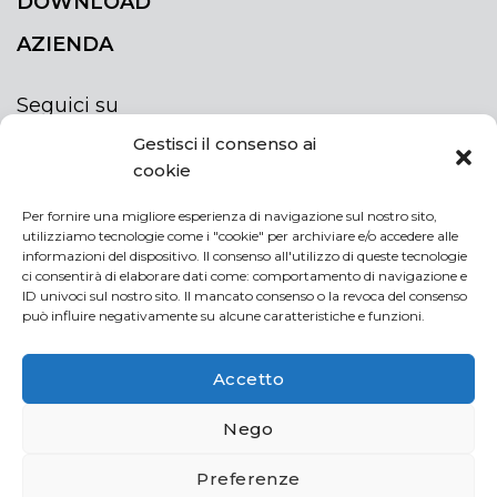
DOWNLOAD
AZIENDA
Seguici su
Gestisci il consenso ai
cookie
Per fornire una migliore esperienza di navigazione sul nostro sito,
utilizziamo tecnologie come i "cookie" per archiviare e/o accedere alle
ISCRIVITI ALLA NEWSLETTER
informazioni del dispositivo. Il consenso all'utilizzo di queste tecnologie
Rimani sempre aggiornato iscrivendoti alla
ci consentirà di elaborare dati come: comportamento di navigazione e
ID univoci sul nostro sito. Il mancato consenso o la revoca del consenso
newsletter
può influire negativamente su alcune caratteristiche e funzioni.
NEWSLETTER
If
Accetto
you
are
Acconsento al trattamento dei miei dati personali
Nego
human,
leave
Preferenze