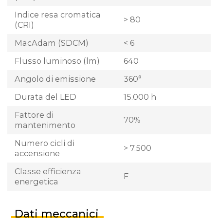
Indice resa cromatica
> 80
(CRI)
MacAdam (SDCM)
< 6
Flusso luminoso (lm)
640
Angolo di emissione
360°
Durata del LED
15.000 h
Fattore di
70%
mantenimento
Numero cicli di
> 7.500
accensione
Classe efficienza
F
energetica
Dati meccanici