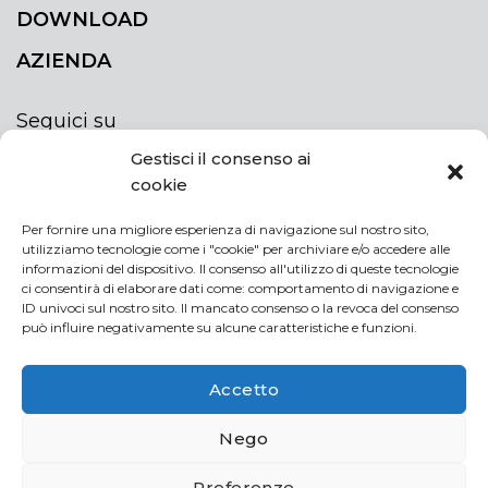
DOWNLOAD
AZIENDA
Seguici su
Gestisci il consenso ai
cookie
Per fornire una migliore esperienza di navigazione sul nostro sito,
utilizziamo tecnologie come i "cookie" per archiviare e/o accedere alle
ISCRIVITI ALLA NEWSLETTER
informazioni del dispositivo. Il consenso all'utilizzo di queste tecnologie
Rimani sempre aggiornato iscrivendoti alla
ci consentirà di elaborare dati come: comportamento di navigazione e
ID univoci sul nostro sito. Il mancato consenso o la revoca del consenso
newsletter
può influire negativamente su alcune caratteristiche e funzioni.
NEWSLETTER
If
Accetto
you
are
Acconsento al trattamento dei miei dati personali
Nego
human,
leave
Preferenze