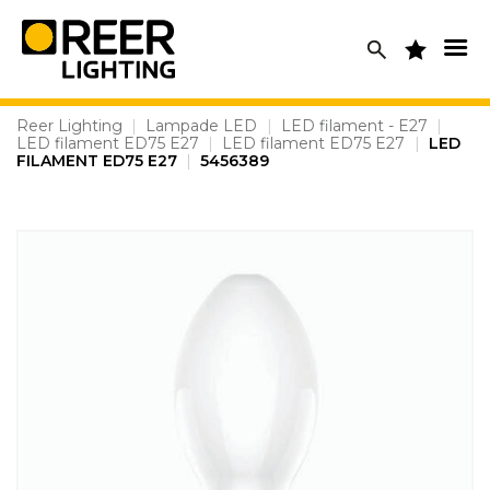
Skip
to
content
Reer Lighting
|
Lampade LED
|
LED filament - E27
|
LED filament ED75 E27
|
LED filament ED75 E27
|
LED
FILAMENT ED75 E27
|
5456389