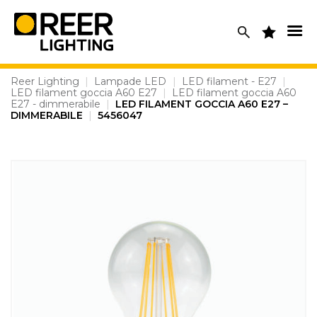
Skip
to
content
Reer Lighting
|
Lampade LED
|
LED filament - E27
|
LED filament goccia A60 E27
|
LED filament goccia A60
E27 - dimmerabile
|
LED FILAMENT GOCCIA A60 E27 –
DIMMERABILE
|
5456047