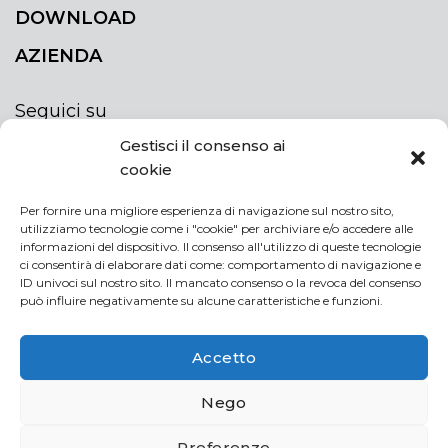
DOWNLOAD
AZIENDA
Seguici su
Gestisci il consenso ai
cookie
Per fornire una migliore esperienza di navigazione sul nostro sito,
utilizziamo tecnologie come i "cookie" per archiviare e/o accedere alle
ISCRIVITI ALLA NEWSLETTER
informazioni del dispositivo. Il consenso all'utilizzo di queste tecnologie
Rimani sempre aggiornato iscrivendoti alla
ci consentirà di elaborare dati come: comportamento di navigazione e
ID univoci sul nostro sito. Il mancato consenso o la revoca del consenso
newsletter
può influire negativamente su alcune caratteristiche e funzioni.
NEWSLETTER
If
Accetto
you
are
Acconsento al trattamento dei miei dati personali
Nego
human,
leave
Preferenze