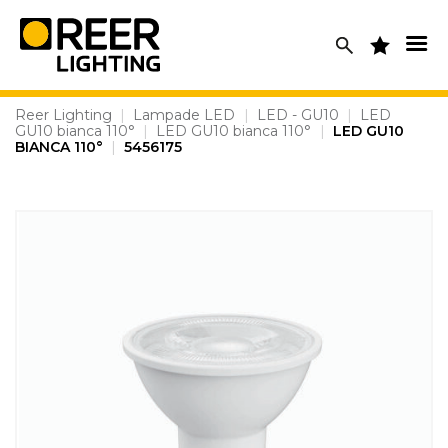
Skip
to
content
Reer Lighting
|
Lampade LED
|
LED - GU10
|
LED
GU10 bianca 110°
|
LED GU10 bianca 110°
|
LED GU10
BIANCA 110°
|
5456175