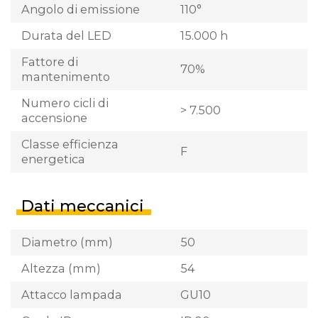
Angolo di emissione
110°
Durata del LED
15.000 h
Fattore di
70%
mantenimento
Numero cicli di
> 7.500
accensione
Classe efficienza
F
energetica
Dati meccanici
Diametro (mm)
50
Altezza (mm)
54
Attacco lampada
GU10