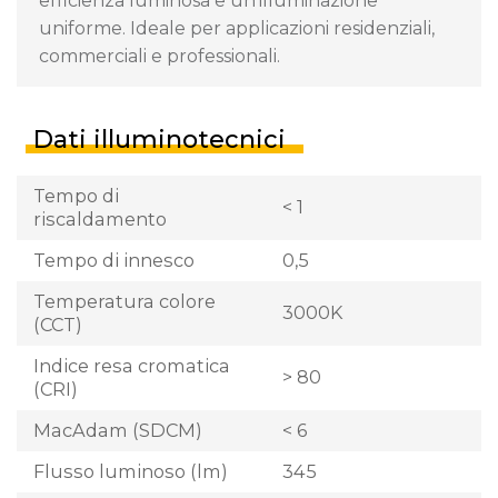
efficienza luminosa e un’illuminazione
uniforme. Ideale per applicazioni residenziali,
commerciali e professionali.
Dati illuminotecnici
Tempo di
< 1
riscaldamento
Tempo di innesco
0,5
Temperatura colore
3000K
(CCT)
Indice resa cromatica
> 80
(CRI)
MacAdam (SDCM)
< 6
Flusso luminoso (lm)
345