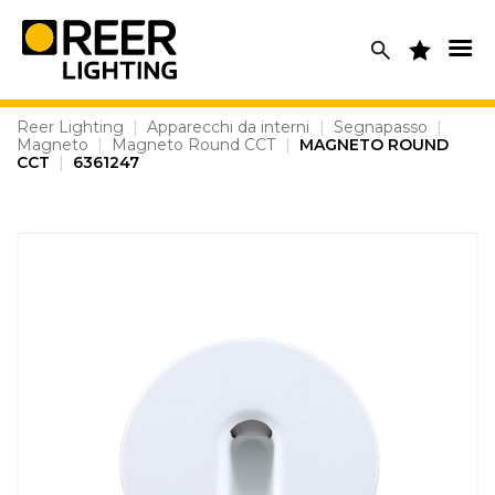
Skip
to
content
Reer Lighting
|
Apparecchi da interni
|
Segnapasso
|
Magneto
|
Magneto Round CCT
|
MAGNETO ROUND
CCT
|
6361247