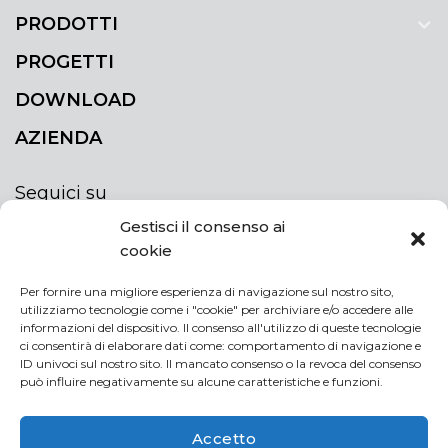
PRODOTTI
PROGETTI
DOWNLOAD
AZIENDA
Seguici su
Gestisci il consenso ai
cookie
Per fornire una migliore esperienza di navigazione sul nostro sito,
utilizziamo tecnologie come i "cookie" per archiviare e/o accedere alle
ISCRIVITI ALLA NEWSLETTER
informazioni del dispositivo. Il consenso all'utilizzo di queste tecnologie
Rimani sempre aggiornato iscrivendoti alla
ci consentirà di elaborare dati come: comportamento di navigazione e
ID univoci sul nostro sito. Il mancato consenso o la revoca del consenso
newsletter
può influire negativamente su alcune caratteristiche e funzioni.
NEWSLETTER
If
Accetto
you