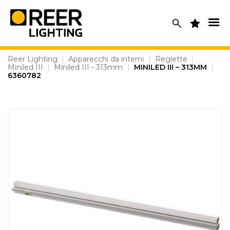
Skip
to
content
Reer Lighting
|
Apparecchi da interni
|
Reglette
|
Miniled III
|
Miniled III - 313mm
|
MINILED III – 313MM
|
6360782