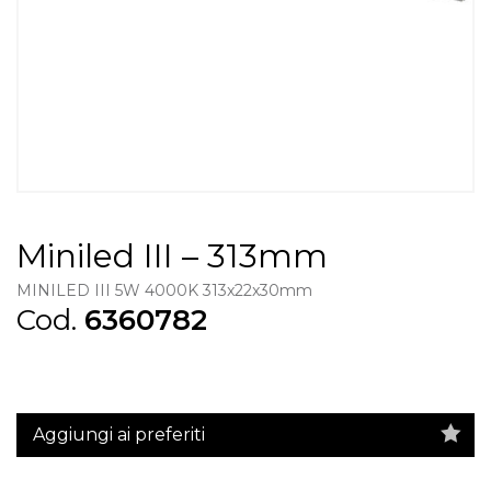
Miniled III – 313mm
MINILED III 5W 4000K 313x22x30mm
Cod.
6360782
Aggiungi ai preferiti