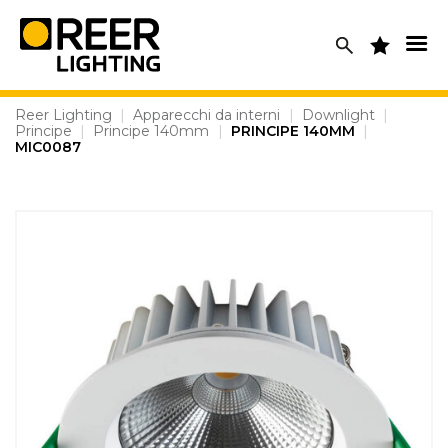
Skip
to
content
Reer Lighting
|
Apparecchi da interni
|
Downlight
|
Principe
|
Principe 140mm
|
PRINCIPE 140MM
|
MIC0087