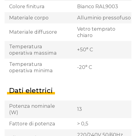
Colore finitura
Bianco RAL9003
Materiale corpo
Alluminio pressofuso
Vetro temprato
Materiale diffusore
chiaro
Temperatura
+50° C
operativa massima
Temperatura
-20° C
operativa minima
Dati elettrici
Potenza nominale
13
(W)
Fattore di potenza
> 0,5
220/240V 50/60Hz