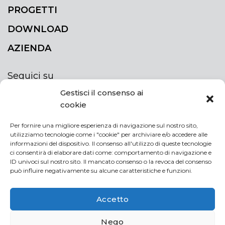
PROGETTI
DOWNLOAD
AZIENDA
Seguici su
Gestisci il consenso ai
cookie
Per fornire una migliore esperienza di navigazione sul nostro sito,
utilizziamo tecnologie come i "cookie" per archiviare e/o accedere alle
ISCRIVITI ALLA NEWSLETTER
informazioni del dispositivo. Il consenso all'utilizzo di queste tecnologie
Rimani sempre aggiornato iscrivendoti alla
ci consentirà di elaborare dati come: comportamento di navigazione e
ID univoci sul nostro sito. Il mancato consenso o la revoca del consenso
newsletter
può influire negativamente su alcune caratteristiche e funzioni.
NEWSLETTER
If
Accetto
you
are
Acconsento al trattamento dei miei dati personali
Nego