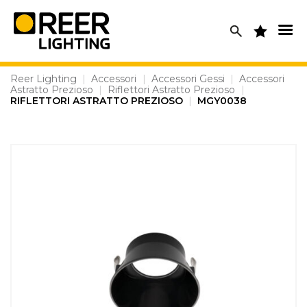
Skip
to
content
Reer Lighting
|
Accessori
|
Accessori Gessi
|
Accessori
Astratto Prezioso
|
Riflettori Astratto Prezioso
|
RIFLETTORI ASTRATTO PREZIOSO
|
MGY0038