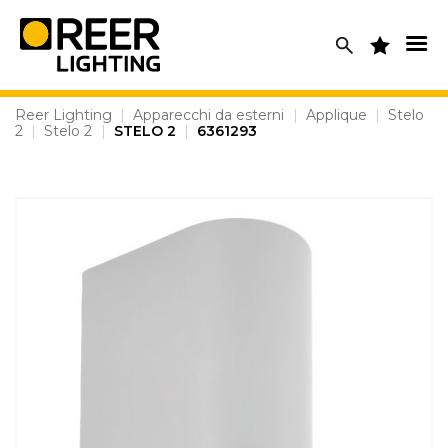
Skip
to
content
Reer Lighting
|
Apparecchi da esterni
|
Applique
|
Stelo
2
|
Stelo 2
|
STELO 2
|
6361293