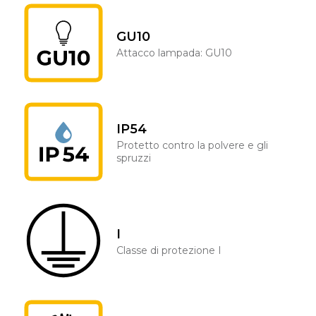
GU10
Attacco lampada: GU10
IP54
Protetto contro la polvere e gli
spruzzi
I
Classe di protezione I