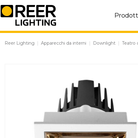
Skip
to
Prodott
content
Reer Lighting
|
Apparecchi da interni
|
Downlight
|
Teatro