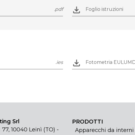
.pdf
Foglio istruzioni
.ies
Fotometria EULUM
ing Srl
PRODOTTI
 77, 10040 Leinì (TO) -
Apparecchi da interni