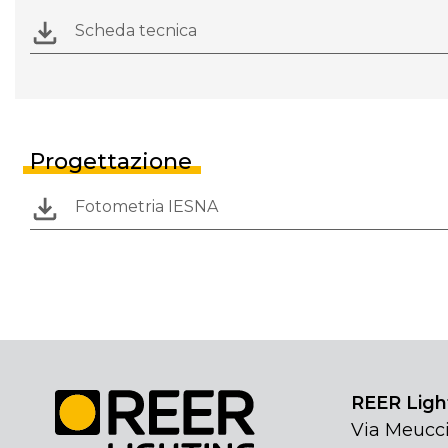
Scheda tecnica
Progettazione
Fotometria IESNA
REER Light
Via Meucci