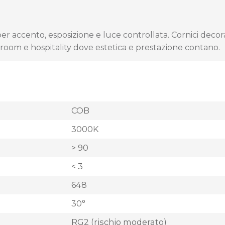
 accento, esposizione e luce controllata. Cornici decorati
owroom e hospitality dove estetica e prestazione contano.
COB
3000K
> 90
< 3
648
30°
RG2 (rischio moderato)