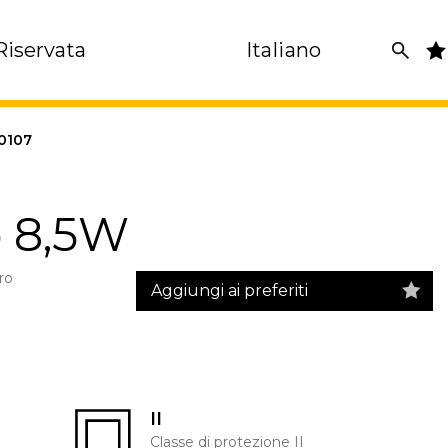
Riservata
Italiano
0107
o 8,5W
ro
Aggiungi ai preferiti
II
Classe di protezione II