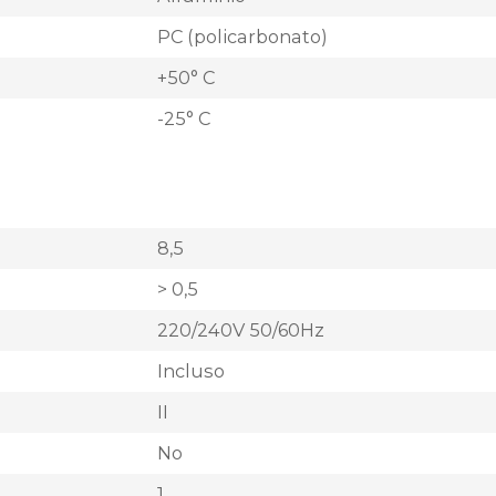
PC (policarbonato)
+50° C
-25° C
8,5
> 0,5
220/240V 50/60Hz
Incluso
II
No
1