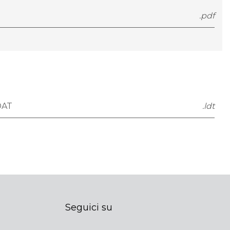
.pdf
DAT
.ldt
Seguici su