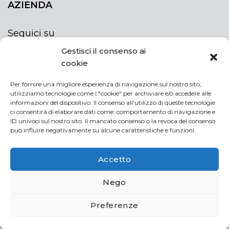
AZIENDA
Seguici su
Gestisci il consenso ai
cookie
Per fornire una migliore esperienza di navigazione sul nostro sito,
utilizziamo tecnologie come i "cookie" per archiviare e/o accedere alle
ISCRIVITI ALLA NEWSLETTER
informazioni del dispositivo. Il consenso all'utilizzo di queste tecnologie
Rimani sempre aggiornato iscrivendoti alla
ci consentirà di elaborare dati come: comportamento di navigazione e
ID univoci sul nostro sito. Il mancato consenso o la revoca del consenso
newsletter
può influire negativamente su alcune caratteristiche e funzioni.
NEWSLETTER
If
Accetto
you
are
Acconsento al trattamento dei miei dati personali
Nego
human,
leave
Preferenze
this
field