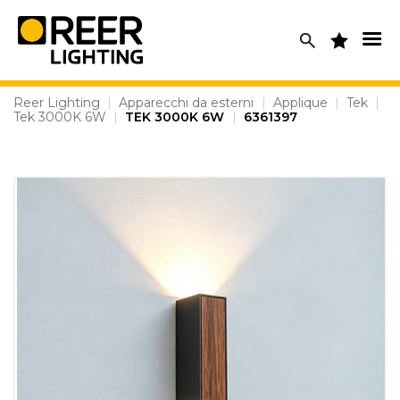
Skip
to
content
Reer Lighting
|
Apparecchi da esterni
|
Applique
|
Tek
|
Tek 3000K 6W
|
TEK 3000K 6W
|
6361397