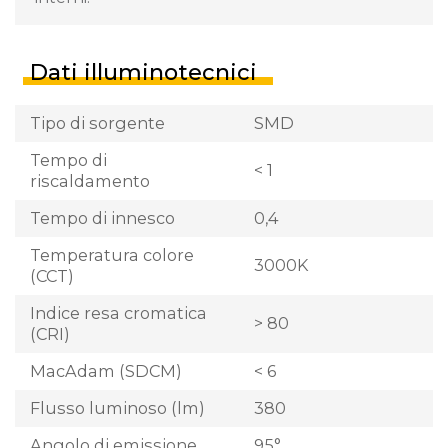
Dati illuminotecnici
Tipo di sorgente
SMD
Tempo di
< 1
riscaldamento
Tempo di innesco
0,4
Temperatura colore
3000K
(CCT)
Indice resa cromatica
> 80
(CRI)
MacAdam (SDCM)
< 6
Flusso luminoso (lm)
380
Angolo di emissione
95°