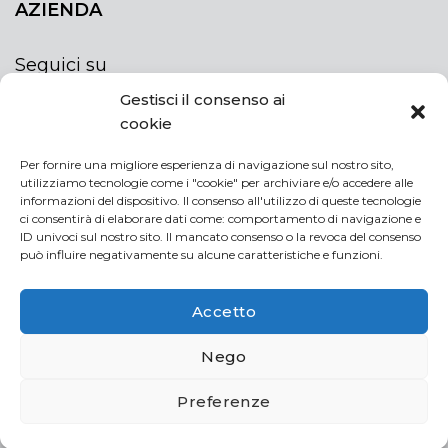
AZIENDA
Seguici su
Gestisci il consenso ai
cookie
Per fornire una migliore esperienza di navigazione sul nostro sito,
utilizziamo tecnologie come i "cookie" per archiviare e/o accedere alle
ISCRIVITI ALLA NEWSLETTER
informazioni del dispositivo. Il consenso all'utilizzo di queste tecnologie
Rimani sempre aggiornato iscrivendoti alla
ci consentirà di elaborare dati come: comportamento di navigazione e
ID univoci sul nostro sito. Il mancato consenso o la revoca del consenso
newsletter
può influire negativamente su alcune caratteristiche e funzioni.
NEWSLETTER
If
Accetto
you
are
Acconsento al trattamento dei miei dati personali
Nego
human,
leave
Preferenze
this
field