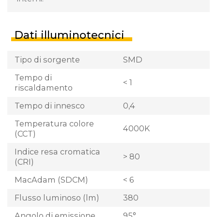
Dati illuminotecnici
Tipo di sorgente
SMD
Tempo di
< 1
riscaldamento
Tempo di innesco
0,4
Temperatura colore
4000K
(CCT)
Indice resa cromatica
> 80
(CRI)
MacAdam (SDCM)
< 6
Flusso luminoso (lm)
380
Angolo di emissione
95°