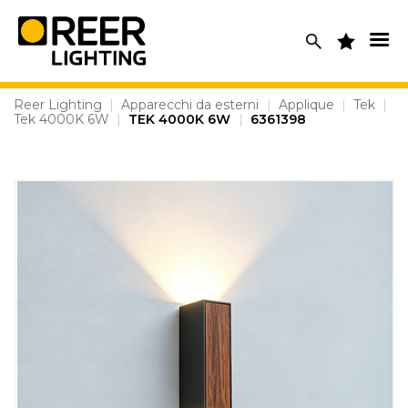
Skip
to
content
Reer Lighting
|
Apparecchi da esterni
|
Applique
|
Tek
|
Tek 4000K 6W
|
TEK 4000K 6W
|
6361398