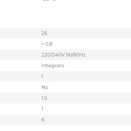
26
> 0,8
220/240V 50/60Hz
Integrato
I
No
1,5
1
6