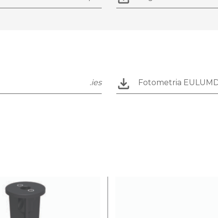
.ies
Fotometria EULUM