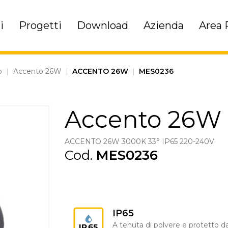
i
Progetti
Download
Azienda
Area 
o
|
Accento 26W
|
ACCENTO 26W
|
MES0236
Accento 26W
ACCENTO 26W 3000K 33° IP65 220-240V
Cod.
MES0236
IP65
A tenuta di polvere e protetto da