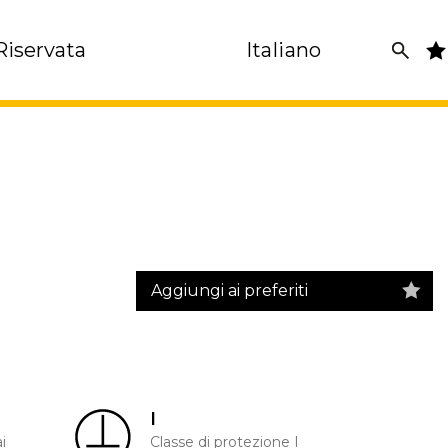
Riservata
Italiano
Aggiungi ai preferiti
I
i
Classe di protezione I