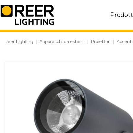
Skip
to
Prodott
content
Reer Lighting
|
Apparecchi da esterni
|
Proiettori
|
Accent