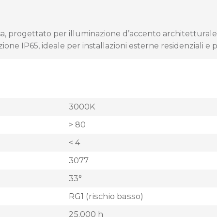
 progettato per illuminazione d’accento architetturale. D
zione IP65, ideale per installazioni esterne residenziali e p
3000K
> 80
< 4
3077
33°
RG1 (rischio basso)
25.000 h