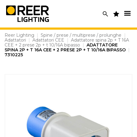
Skip
to
content
Reer Lighting
|
Spine / prese / multiprese / prolunghe
|
Adattatori
|
Adattatori CEE
|
Adattatore spina 2p + T 16A
CEE + 2 prese 2p + t 10/16A bipasso
|
ADATTATORE
SPINA 2P + T 16A CEE + 2 PRESE 2P + T 10/16A BIPASSO
|
7310225