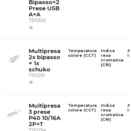
Bipasso+2
Prese USB
A+A
7310305
Multipresa
Temperatura
Indice
A
colore (CCT)
resa
l
2x bipasso
cromatica
+ 1x
(CRI)
schuko
-
-
-
7310291
Multipresa
Temperatura
Indice
A
colore (CCT)
resa
l
3 prese
cromatica
P40 10/16A
(CRI)
2P+T
-
-
-
7310294