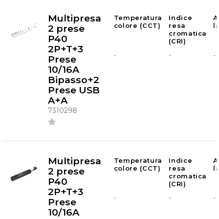
Multipresa
Temperatura
Indice
A
colore (CCT)
resa
l
2 prese
cromatica
P40
(CRI)
2P+T+3
-
-
-
Prese
10/16A
Bipasso+2
Prese USB
A+A
7310298
Multipresa
Temperatura
Indice
A
colore (CCT)
resa
l
2 prese
cromatica
P40
(CRI)
2P+T+3
-
-
-
Prese
10/16A