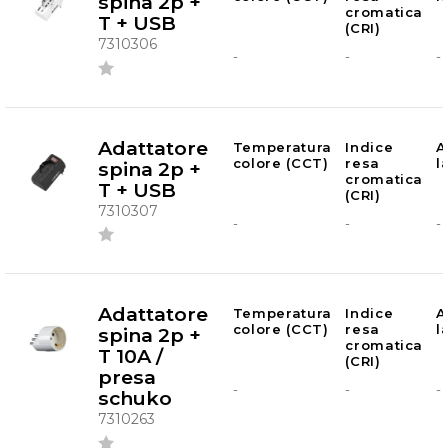
spina 2p +
cromatica
T + USB
(CRI)
7310306
-
-
-
Adattatore
Temperatura
Indice
A
colore (CCT)
resa
l
spina 2p +
cromatica
T + USB
(CRI)
7310307
-
-
-
Adattatore
Temperatura
Indice
A
colore (CCT)
resa
l
spina 2p +
cromatica
T 10A /
(CRI)
presa
-
-
-
schuko
7310263