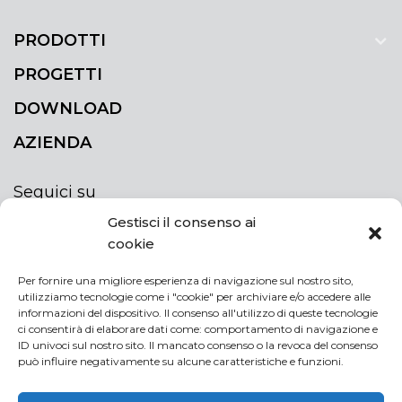
PRODOTTI
PROGETTI
DOWNLOAD
AZIENDA
Seguici su
Gestisci il consenso ai
cookie
Per fornire una migliore esperienza di navigazione sul nostro sito,
utilizziamo tecnologie come i "cookie" per archiviare e/o accedere alle
ISCRIVITI ALLA NEWSLETTER
informazioni del dispositivo. Il consenso all'utilizzo di queste tecnologie
Rimani sempre aggiornato iscrivendoti alla
ci consentirà di elaborare dati come: comportamento di navigazione e
ID univoci sul nostro sito. Il mancato consenso o la revoca del consenso
newsletter
può influire negativamente su alcune caratteristiche e funzioni.
NEWSLETTER
If