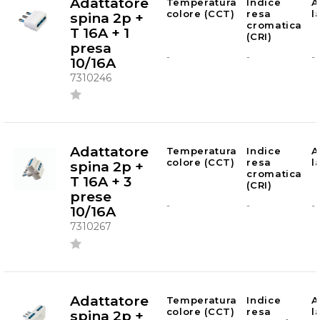
Adattatore
Temperatura
Indice
A
colore (CCT)
resa
l
spina 2p +
cromatica
T 16A + 1
(CRI)
presa
-
-
-
10/16A
7310246
Adattatore
Temperatura
Indice
A
colore (CCT)
resa
l
spina 2p +
cromatica
T 16A + 3
(CRI)
prese
-
-
-
10/16A
7310267
Adattatore
Temperatura
Indice
A
colore (CCT)
resa
l
spina 2p +