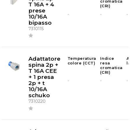
cromatica
T 16A + 4
(CRI)
prese
-
-
-
10/16A
bipasso
7310115
Adattatore
Temperatura
Indice
A
colore (CCT)
resa
l
spina 2p +
cromatica
T 16A CEE
(CRI)
+ 1 presa
-
-
-
2p + t
10/16A
schuko
7310220