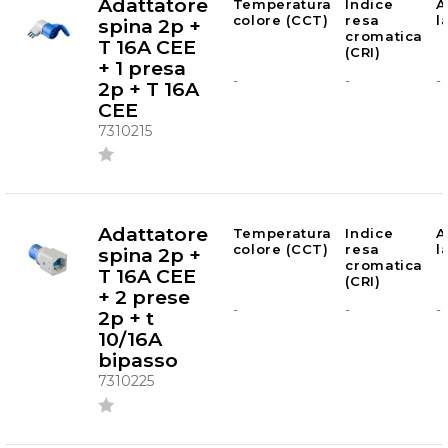
Adattatore
Temperatura
Indice
A
colore (CCT)
resa
l
spina 2p +
cromatica
T 16A CEE
(CRI)
+ 1 presa
-
-
-
2p + T 16A
CEE
7310215
Adattatore
Temperatura
Indice
A
colore (CCT)
resa
l
spina 2p +
cromatica
T 16A CEE
(CRI)
+ 2 prese
-
-
-
2p + t
10/16A
bipasso
7310225