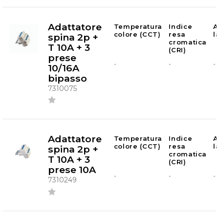
Adattatore
Temperatura
Indice
A
colore (CCT)
resa
l
spina 2p +
cromatica
T 10A + 3
(CRI)
prese
-
-
-
10/16A
bipasso
7310075
Adattatore
Temperatura
Indice
A
colore (CCT)
resa
l
spina 2p +
cromatica
T 10A + 3
(CRI)
prese 10A
-
-
-
7310249