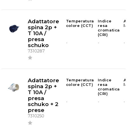
Adattatore
Temperatura
Indice
A
colore (CCT)
resa
l
spina 2p +
cromatica
T 10A /
(CRI)
presa
-
-
-
schuko
7310287
Adattatore
Temperatura
Indice
A
colore (CCT)
resa
l
spina 2p +
cromatica
T 10A /
(CRI)
presa
-
-
-
schuko + 2
prese
7310250