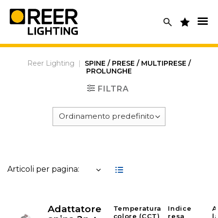
Skip
to
content
Reer Lighting
|
SPINE / PRESE / MULTIPRESE /
PROLUNGHE
FILTRA
Articoli per pagina:
Adattatore
Temperatura
Indice
A
colore (CCT)
resa
l