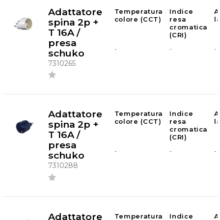
Adattatore
Temperatura
Indice
A
colore (CCT)
resa
l
spina 2p +
cromatica
T 16A /
(CRI)
presa
-
-
-
schuko
7310265
Adattatore
Temperatura
Indice
A
colore (CCT)
resa
l
spina 2p +
cromatica
T 16A /
(CRI)
presa
-
-
-
schuko
7310288
Adattatore
Temperatura
Indice
A