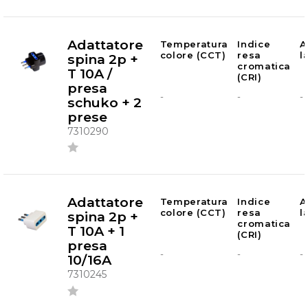
Adattatore
Temperatura
Indice
A
colore (CCT)
resa
l
spina 2p +
cromatica
T 10A /
(CRI)
presa
-
-
-
schuko + 2
prese
7310290
Adattatore
Temperatura
Indice
A
colore (CCT)
resa
l
spina 2p +
cromatica
T 10A + 1
(CRI)
presa
-
-
-
10/16A
7310245