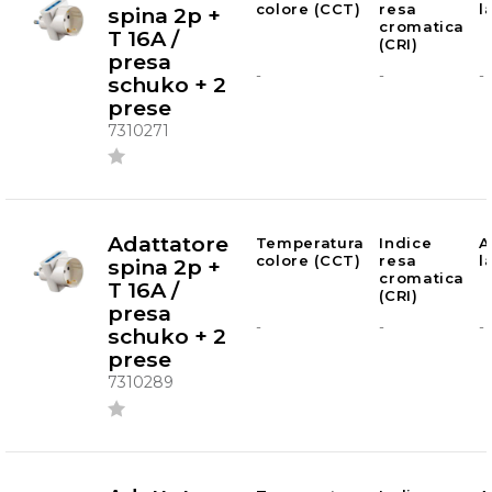
colore (CCT)
resa
l
spina 2p +
cromatica
T 16A /
(CRI)
presa
-
-
-
schuko + 2
prese
7310271
Adattatore
Temperatura
Indice
A
colore (CCT)
resa
l
spina 2p +
cromatica
T 16A /
(CRI)
presa
-
-
-
schuko + 2
prese
7310289