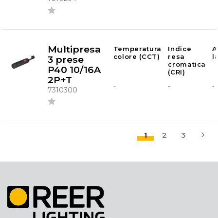
Multipresa
Temperatura
Indice
A
colore (CCT)
resa
l
3 prese
cromatica
P40 10/16A
(CRI)
2P+T
-
-
-
7310300
1
2
3