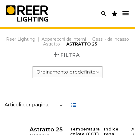
Skip
to
content
Reer Lighting
|
Apparecchi da interni
|
Gessi - da incasso
|
Astratto
|
ASTRATTO 25
FILTRA
Articoli per pagina:
Astratto 25
Temperatura
Indice
A
colore (CCT)
resa
l