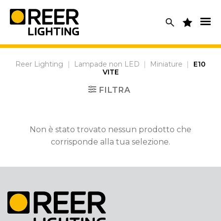
Skip
to
content
Reer Lighting
|
Lampade non LED
|
Miniature
|
E10
VITE
FILTRA
Non è stato trovato nessun prodotto che
corrisponde alla tua selezione.