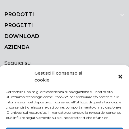
PRODOTTI
PROGETTI
DOWNLOAD
AZIENDA
Seguici su
Gestisci il consenso ai
cookie
Per fornire una migliore esperienza di navigazione sul nostro sito,
utilizziamo tecnologie come i "cookie" per archiviare e/o accedere alle
ISCRIVITI ALLA NEWSLETTER
informazioni del dispositivo. Il consenso all'utilizzo di queste tecnologie
Rimani sempre aggiornato iscrivendoti alla
ci consentirà di elaborare dati come: comportamento di navigazione e
ID univoci sul nostro sito. Il mancato consenso o la revoca del consenso
newsletter
può influire negativamente su alcune caratteristiche e funzioni.
If