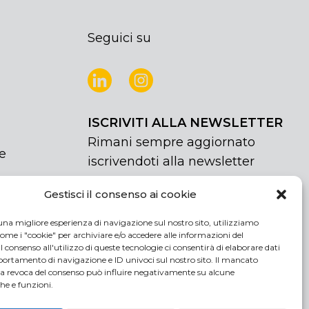
Seguici su
ISCRIVITI ALLA NEWSLETTER
Rimani sempre aggiornato
e
iscrivendoti alla newsletter
Gestisci il consenso ai cookie
NEWSLETTER
If
Iscriviti
you
una migliore esperienza di navigazione sul nostro sito, utilizziamo
are
Acconsento al trattamento dei miei
ome i "cookie" per archiviare e/o accedere alle informazioni del
human,
 Il consenso all'utilizzo di queste tecnologie ci consentirà di elaborare dati
dati personali
rtamento di navigazione e ID univoci sul nostro sito. Il mancato
leave
la revoca del consenso può influire negativamente su alcune
this
che e funzioni.
field