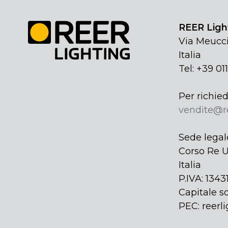
REER Light
Via Meucci
Italia
Tel: +39 01
Per richied
vendite@r
Sede legal
Corso Re U
Italia
P.IVA: 134
Capitale so
PEC: reerli