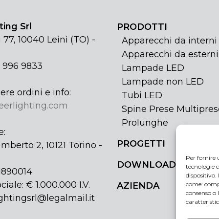
ing Srl
PRODOTTI
 77, 10040 Leinì (TO) -
Apparecchi da interni
Apparecchi da esterni
1 996 9833
Lampade LED
Lampade non LED
ere ordini e info:
Tubi LED
eerlighting.com
Spine Prese Multipres
Prolunghe
e:
PROGETTI
mberto 2, 10121 Torino -
Per fornire 
DOWNLOAD
tecnologie c
31890014
dispositivo.
ciale: € 1.000.000 I.V.
come: compo
AZIENDA
consenso o 
ghtingsrl@legalmail.it
caratteristi