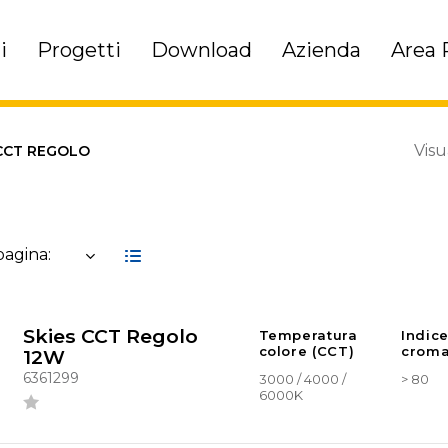
i
Progetti
Download
Azienda
Area 
Visu
 CCT REGOLO
 pagina:
Skies CCT Regolo
Temperatura
Indic
colore (CCT)
croma
12W
6361299
3000 / 4000 /
> 80
6000K