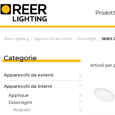
Skip
to
Prodott
content
Reer Lighting
|
Apparecchi da interni
|
Downlight
|
SKIES
Categorie
Articoli per
Apparecchi da esterni
Apparecchi da interni
Applique
Downlight
Acqueo